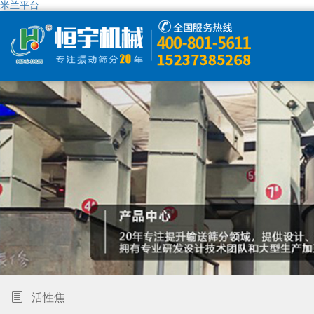
米兰平台
米兰平台
产品中心
米兰平台-米兰(中国)
解决方案
精彩视频
走进恒宇
活性焦