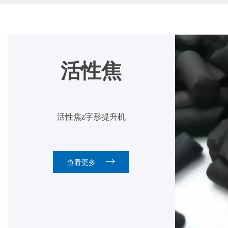
活性焦
活性焦z字形提升机
查看更多