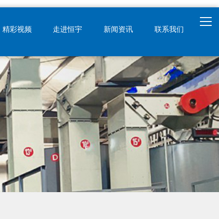
精彩视频
走进恒宇
新闻资讯
联系我们