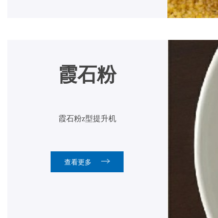
霞石粉
霞石粉z型提升机
查看更多